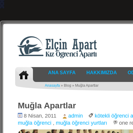
ANA SAYFA
HAKKIMIZDA
O
Anasayfa
» Blog » Muğla Apartlar
Muğla Apartlar
8 Nisan, 2011
admin
kötekli öğrenci a
muğla öğrenci
,
muğla öğrenci yurtları
one r