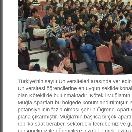
Türkiye’nin sayılı Üniversiteleri arasında yer ed
Üniversitesi öğrencilerine en uygun şekilde ko
olan Kötekli’de bulunmaktadır. Kötekli Muğla’nın 
Muğla Apartlar
ı bu bölgede konumlandırılmıştır.
potansiyelinin fazla olması şehrin Öğrenci Apart v
plana çıkarmıştır. Muğla’nın başlıca birçok apar
replika saat
beraber, sektördeki tecrübemiz ve gül
personelimiz ile öğrencilere hizmet etmek bizim 