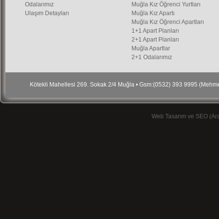
Odalarımız
Muğla Kız Öğrenci Yurtları
Ulaşım Detayları
Muğla Kız Apartı
Muğla Kız Öğrenci Apartları
1+1 Apart Planları
2+1 Apart Planları
Muğla Apartlar
2+1 Odalarımız
Kötekli Mahellesi 269. Sokak 2/4 Muğla • Gsm:(0532) 393 9995 (Meh
Web Tasarım ve SEO (Ar