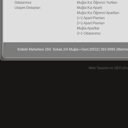
Odalarımız
Muğla Kız Öğrenci Yurtları
Ulaşım Detayları
Muğla Kız Apartı
Muğla Kız Öğrenci Apartları
1+1 Apart Planları
2+1 Apart Planları
Muğla Apartlar
2+1 Odalarımız
Kötekli Mahellesi 269. Sokak 2/4 Muğla • Gsm:(0532) 393 9995 (Meh
Web Tasarım ve SEO (Ar