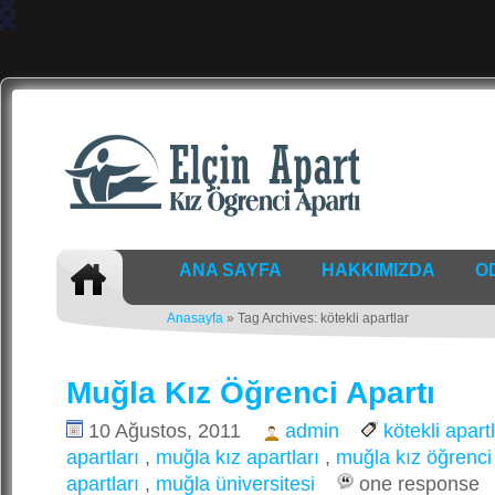
ANA SAYFA
HAKKIMIZDA
O
Anasayfa
» Tag Archives: kötekli apartlar
Muğla Kız Öğrenci Apartı
10 Ağustos, 2011
admin
kötekli apart
apartları
,
muğla kız apartları
,
muğla kız öğrenci 
apartları
,
muğla üniversitesi
one response