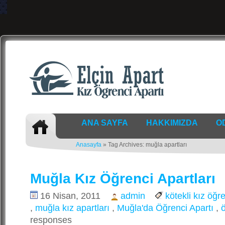
ANA SAYFA
HAKKIMIZDA
O
Anasayfa
» Tag Archives: muğla apartları
Muğla Kız Öğrenci Apartları
16 Nisan, 2011
admin
kötekli kız öğr
,
muğla kız apartları
,
Muğla'da Öğrenci Apartı
,
ö
responses