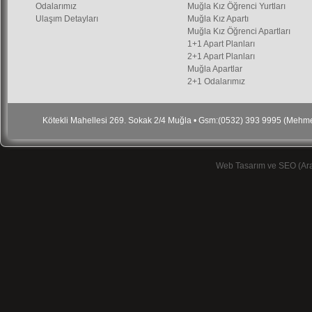
Odalarımız
Muğla Kız Öğrenci Yurtları
Ulaşım Detayları
Muğla Kız Apartı
Muğla Kız Öğrenci Apartları
1+1 Apart Planları
2+1 Apart Planları
Muğla Apartlar
2+1 Odalarımız
Kötekli Mahellesi 269. Sokak 2/4 Muğla • Gsm:(0532) 393 9995 (Meh
Web Tasarım ve SEO (Ar