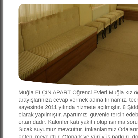
Muğla ELÇİN APART Öğrenci Evleri Muğla kız öğr
arayışlarınıza cevap vermek adına firmamız, tecrü
sayesinde 2011 yılında hizmete açılmıştır. 8 Şi
olarak yapılmıştır. Apartımız güvenle tercih edebi
ortamdadır. Kalorifer katı yakıtlı olup ısınma so
Sıcak suyumuz mevcuttur. İmkanlarımız Odaları
anteni mevcuttur. Otopark ve yürüyüş parkuru doğ