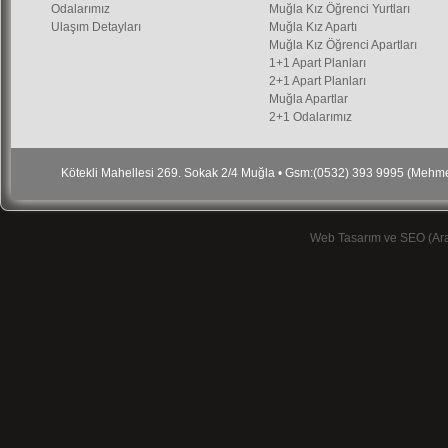
Odalarımız
Muğla Kız Öğrenci Yurtları
Ulaşım Detayları
Muğla Kız Apartı
Muğla Kız Öğrenci Apartları
1+1 Apart Planları
2+1 Apart Planları
Muğla Apartlar
2+1 Odalarımız
Kötekli Mahellesi 269. Sokak 2/4 Muğla • Gsm:(0532) 393 9995 (Meh
Web Tasarım ve SEO (Ar