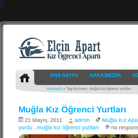
ANA SAYFA
HAKKIMIZDA
O
Anasayfa
» Tag Archives: muğla kız öğrenci yurtları
Muğla Kız Öğrenci Yurtları
21 Mayıs, 2011
admin
Muğla Kız Apar
yurdu
,
muğla kız öğrenci yurtları
no respon