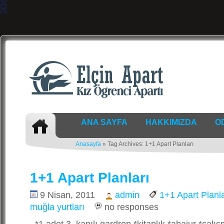
ANA SAYFA
HAKKIMIZDA
O
Anasayfa
» Tag Archives: 1+1 Apart Planları
1+1 Apart Planları
9 Nisan, 2011
admin
1+1 Apart Planla
muğla yurtları
no responses