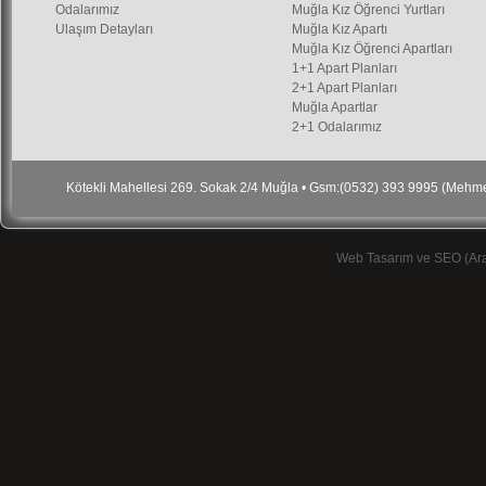
Odalarımız
Muğla Kız Öğrenci Yurtları
Ulaşım Detayları
Muğla Kız Apartı
Muğla Kız Öğrenci Apartları
1+1 Apart Planları
2+1 Apart Planları
Muğla Apartlar
2+1 Odalarımız
Kötekli Mahellesi 269. Sokak 2/4 Muğla • Gsm:(0532) 393 9995 (Meh
Web Tasarım ve SEO (Ar