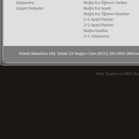
Odalarımız
Muğla Kız Öğrenci Yurtları
Ulaşım Detayları
Muğla Kız Apartı
Muğla Kız Öğrenci Apartları
1+1 Apart Planları
2+1 Apart Planları
Muğla Apartlar
2+1 Odalarımız
Kötekli Mahellesi 269. Sokak 2/4 Muğla • Gsm:(0532) 393 9995 (Meh
Web Tasarım ve SEO (Ar