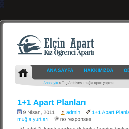
ANA SAYFA
HAKKIMIZDA
O
Anasayfa
» Tag Archives: muğla apart yapımı
1+1 Apart Planları
9 Nisan, 2011
admin
1+1 Apart Planla
muğla yurtları
no responses