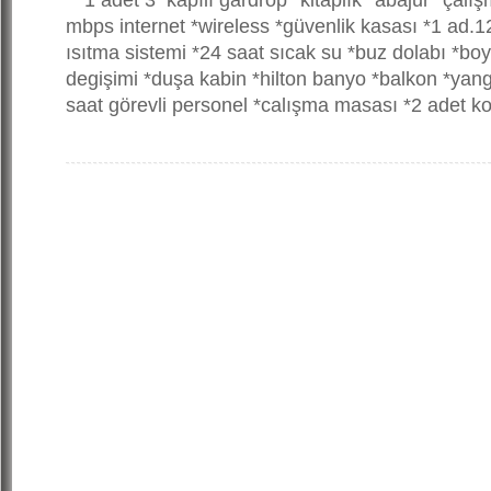
*1 adet 3 kapılı gardrop *kitaplık *abajur *çalış
mbps internet *wireless *güvenlik kasası *1 ad.
ısıtma sistemi *24 saat sıcak su *buz dolabı *bo
degişimi *duşa kabin *hilton banyo *balkon *yangı
saat görevli personel *calışma masası *2 adet k